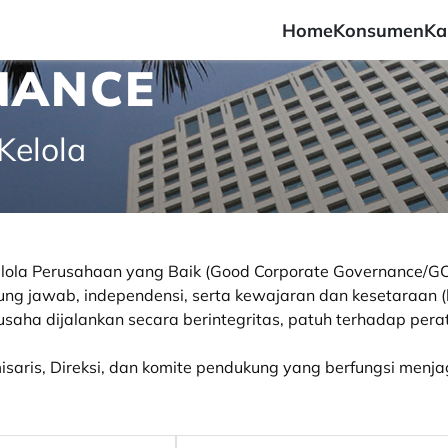
Home
Konsumen
Ka
INANCE
Kelola
elola Perusahaan yang Baik (Good Corporate Governance/GC
gung jawab, independensi, serta kewajaran dan kesetaraan (
aha dijalankan secara berintegritas, patuh terhadap perat
Komisaris, Direksi, dan komite pendukung yang berfungsi m