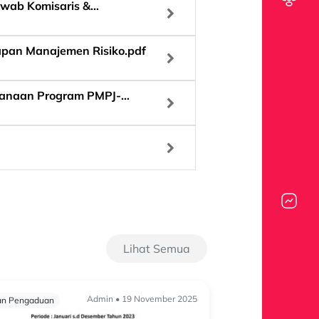
awab Komisaris &
pan Manajemen Risiko.pdf
anaan Program PMPJ-
Lihat Semua
Admin • 19 November 2025
an Pengaduan