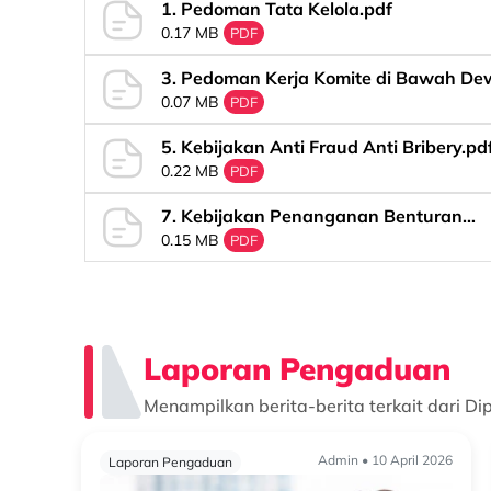
1. Pedoman Tata Kelola.pdf
0.17 MB
PDF
3. Pedoman Kerja Komite di Bawah D
0.07 MB
Komisaris.pdf
PDF
5. Kebijakan Anti Fraud Anti Bribery.pd
0.22 MB
PDF
7. Kebijakan Penanganan Benturan
0.15 MB
Kepentingan.pdf
PDF
Laporan Pengaduan
Menampilkan berita-berita terkait dari Di
Admin • 10 April 2026
Laporan Pengaduan