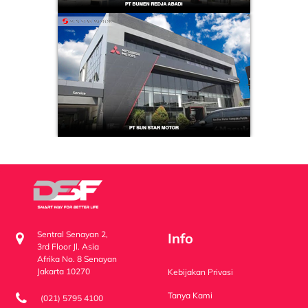
Sentral Senayan 2,
Info
3rd Floor Jl. Asia
Afrika No. 8 Senayan
Jakarta 10270
Kebijakan Privasi
Tanya Kami
(021) 5795 4100