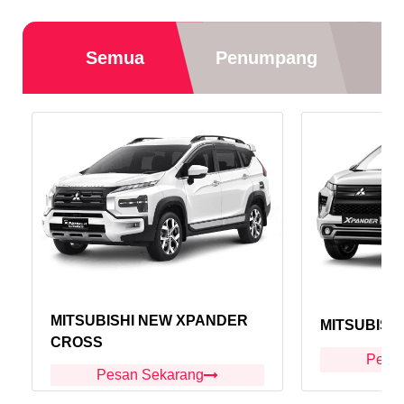
Semua
Penumpang
MITSUBISHI NEW XPANDER
MITSUBISH
CROSS
Pesa
Pesan Sekarang