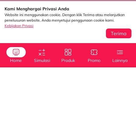
Kami Menghargai Privasi Anda
Website ini menggunakan cookie. Dengan klik Terima atau melanjutkan
penelusuran website, Anda menyetujui penggunaan cookie kami.
Kebijakan Privasi
Terima
Sentral Senayan 2,
Info
3rd Floor Jl. Asia
Afrika No. 8 Senayan
Jakarta 10270
Kebijakan Privasi
Home
Simulasi
Produk
Promo
Lainnya
Tanya Kami
(021) 5795 4100
Info Layanan
halodsf@dipostar.com
Kredit
Kredit
Cabang DSF
Mobil Baru
Mobil Bekas
Whistleblowing System (WBS)
Pembiayaan dengan
Operating Lease
Jaminan BPKB
Channel
Dipo Star Finance
dipostarfinance
Dipo Star Finance
myDSF