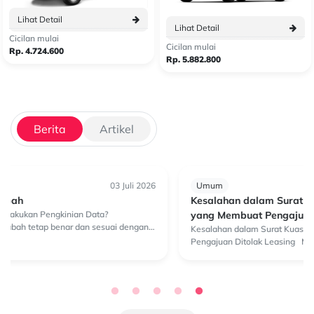
Lihat Detail
Lihat Detail
Cicilan mulai
Cicilan mulai
Rp. 4.724.600
Rp. 5.882.800
Berita
Artikel
Umum
30 Juni 2026
Kesalahan dalam Surat Kuasa Pengambilan BPKB
yang Membuat Pengajuan Ditolak Leasing
Kesalahan dalam Surat Kuasa Pengambilan BPKB yang Membuat
Pengajuan Ditolak Leasing Mengurus pengambilan BPKB di
leasing sebenarnya bukan proses yang rumit, tapi juga tidak bisa
dianggap sepele...