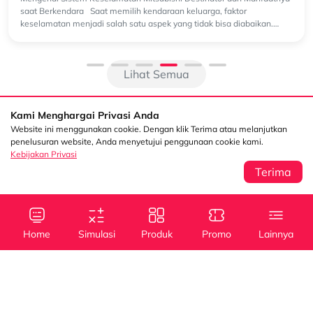
saat Berkendara Saat memilih kendaraan keluarga, faktor
keselamatan menjadi salah satu aspek yang tidak bisa diabaikan.
Selain pe...
Lihat Semua
Kami Menghargai Privasi Anda
Website ini menggunakan cookie. Dengan klik Terima atau melanjutkan
penelusuran website, Anda menyetujui penggunaan cookie kami.
Kebijakan Privasi
Terima
Sentral Senayan 2,
Info
3rd Floor Jl. Asia
Afrika No. 8 Senayan
Home
Simulasi
Produk
Promo
Lainnya
Jakarta 10270
Kebijakan Privasi
Tanya Kami
(021) 5795 4100
Kredit
Kredit
Info Layanan
Mobil Baru
Mobil Bekas
halodsf@dipostar.com