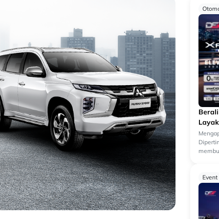
Otomo
Beral
Layak
Mengap
Dipert
membua
kendara
k...
Event