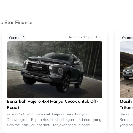
po Star Finance
Admin • 17 Juli 2026
Otomotif
Otomot
Benarkah Pajero 4x4 Hanya Cocok untuk Off-
Masih 
Road?
Triton
Pajero 4x4 Lebih Fleksibel daripada yang Banyak
Strada T
Dibayangkan Pajero 4x4 identik dengan kendaraan yang
Bernama
siap melintasi jalur berbatu, tanjakan terjal, hingga
yang ba
lintasan berlumpur. Tidak heran jika b...
mereka 