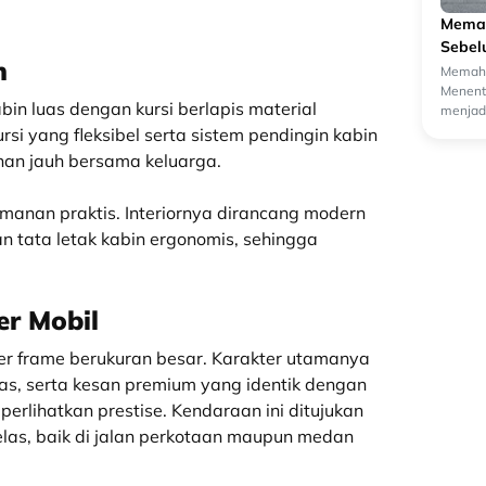
Memah
Sebel
n
Memaha
Menentu
n luas dengan kursi berlapis material
menjadi
oleh ca
si yang fleksibel serta sistem pendingin kabin
nan jauh bersama keluarga.
amanan praktis. Interiornya dirancang modern
n tata letak kabin ergonomis, sehingga
r Mobil
der frame berukuran besar. Karakter utamanya
s, serta kesan premium yang identik dengan
erlihatkan prestise. Kendaraan ini ditujukan
as, baik di jalan perkotaan maupun medan