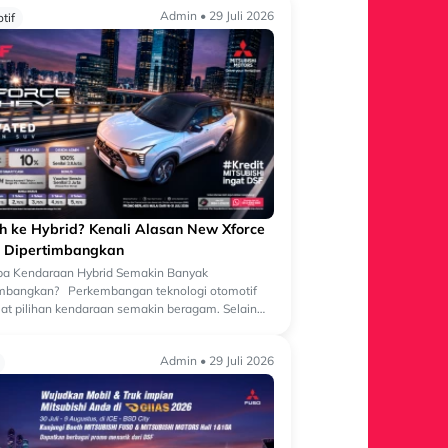
Admin • 29 Juli 2026
tif
ih ke Hybrid? Kenali Alasan New Xforce
 Dipertimbangkan
a Kendaraan Hybrid Semakin Banyak
imbangkan? Perkembangan teknologi otomotif
t pilihan kendaraan semakin beragam. Selain
an bermesin konvensional, kini semakin banyak
Admin • 29 Juli 2026