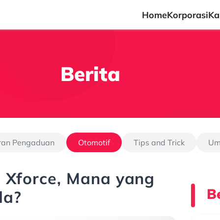
Home
Korporasi
Ka
Berita
ran Pengaduan
Otomotif
Tips and Trick
U
s Xforce, Mana yang
Be
da?