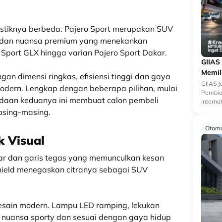
istiknya berbeda. Pajero Sport merupakan SUV
ga dan nuansa premium yang menekankan
ro Sport GLX hingga varian Pajero Sport Dakar.
GIIAS
Memil
an dimensi ringkas, efisiensi tinggi dan gaya
GIIAS 
odern. Lengkap dengan beberapa pilihan, mulai
Pembiay
bedaan keduanya ini membuat calon pembeli
Interna
menjadi
asing-masing.
Otomo
k Visual
r dan garis tegas yang memunculkan kesan
Shield menegaskan citranya sebagai SUV
desain modern. Lampu LED ramping, lekukan
 nuansa sporty dan sesuai dengan gaya hidup