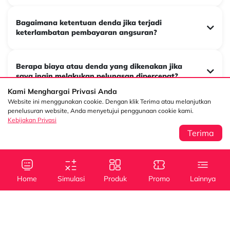
Bagaimana ketentuan denda jika terjadi
keterlambatan pembayaran angsuran?
Berapa biaya atau denda yang dikenakan jika
saya ingin melakukan pelunasan dipercepat?
Kami Menghargai Privasi Anda
Website ini menggunakan cookie. Dengan klik Terima atau melanjutkan
penelusuran website, Anda menyetujui penggunaan cookie kami.
Kebijakan Privasi
Ajukan Sekarang
Terima
Home
Simulasi
Produk
Promo
Lainnya
Sentral Senayan 2,
Info
3rd Floor Jl. Asia
Kredit
Kredit
Afrika No. 8 Senayan
Jakarta 10270
Kebijakan Privasi
Mobil Baru
Mobil Bekas