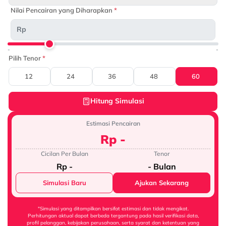
Nilai Pencairan yang Diharapkan
*
Rp
-
-
Pilih Tenor
*
12
24
36
48
60
Hitung Simulasi
Estimasi Pencairan
Rp -
Cicilan Per Bulan
Tenor
Rp -
- Bulan
Simulasi Baru
Ajukan Sekarang
"Simulasi yang ditampilkan bersifat estimasi dan tidak mengikat.
Perhitungan aktual dapat berbeda tergantung pada hasil verifikasi data,
profil pelanggan, kebijakan perusahaan, serta syarat dan ketentuan yang