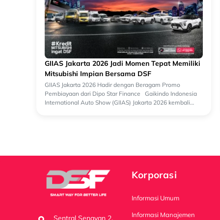
GIIAS Jakarta 2026 Jadi Momen Tepat Memiliki
Mitsubishi Impian Bersama DSF
GIIAS Jakarta 2026 Hadir dengan Beragam Promo
Pembiayaan dari Dipo Star Finance Gaikindo Indonesia
International Auto Show (GIIAS) Jakarta 2026 kembali
menjadi salah satu ajang otomotif terbesa...
Korporasi
Informasi Umum
Informasi Manajemen
Sentral Senayan 2,