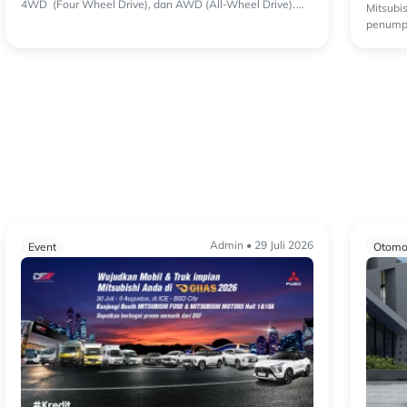
4WD (Four Wheel Drive), dan AWD (All-Wheel Drive).
Mitsubi
Ketiga sistem ini memiliki perbedaan, keungg...
penump
diesel 
Admin • 29 Juli 2026
Event
Otomot