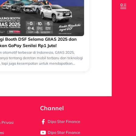
gi Booth DSF Selama GIIAS 2025 dan
an GoPay Senilai Rp1 Juta!
 otomotif terbesar di Indonesia, GIIAS 2025,
anya tentang deretan mobil terbaru dan teknologi
, tapi juga kesempatan untuk mendapatkan
i hadiah menarik!Selama pameran berla...
Channel
Dipo Star Finance
 Privasi
Dipo Star Finance
mi