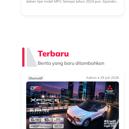
dalam tipe mobil MPV. Sampai tahun 2024 pun, Xpander
memiliki market share sebesar 23% di Ind...
Terbaru
Berita yang baru ditambahkan
Admin • 29 Juli 2026
Otomotif