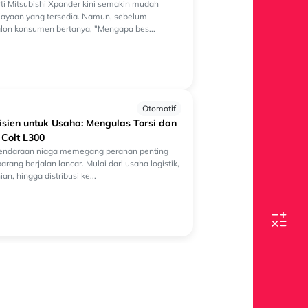
rti Mitsubishi Xpander kini semakin mudah
biayaan yang tersedia. Namun, sebelum
alon konsumen bertanya, "Mengapa bes...
Otomotif
Admin • 23 Juli 2026
isien untuk Usaha: Mengulas Torsi dan
Promo Deal Online
i Colt L300
1,65% dan B
endaraan niaga memegang peranan penting
rang berjalan lancar. Mulai dari usaha logistik,
n, hingga distribusi ke...