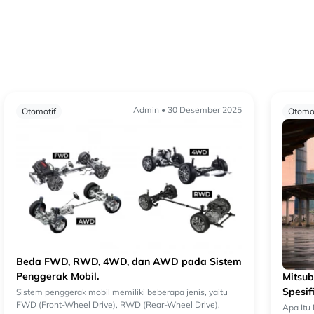
Admin • 30 Desember 2025
Otomotif
Otomot
Beda FWD, RWD, 4WD, dan AWD pada Sistem
Penggerak Mobil.
Mitsub
Spesif
Sistem penggerak mobil memiliki beberapa jenis, yaitu
FWD (Front-Wheel Drive), RWD (Rear-Wheel Drive),
Tanggu
Apa Itu