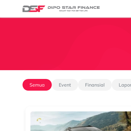
Semua
Event
Finansial
Lapo
Event
hi