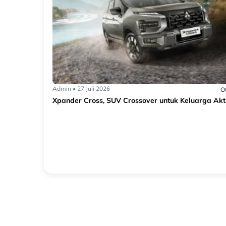
Dipo Star
a 2026
tomotif
Admin • 27 Juli 2026
Membeli
O
Xpander Cross, SUV Crossover untuk Keluarga Akt
Pilihan
paling