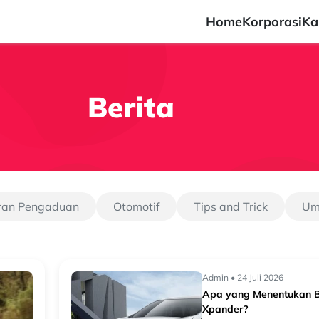
Home
Korporasi
Ka
Berita
ran Pengaduan
Otomotif
Tips and Trick
U
Admin • 24 Juli 2026
Apa yang Menentukan Be
Xpander?