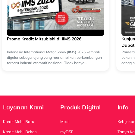
Promo Kredit Mitsubishi di IIMS 2026
Kunjun
Dapatk
Indonesia International Motor Show (IIMS) 2026 kembali
Pameran
digelar sebagai ajang yang menampilkan perkembangan
bukan h
terbaru industri otomotif nasional. Tidak hanya
canggih
menghadirkan deretan kendaraan dan teknologi...
berbaga
Layanan Kami
Produk Digital
Info
Kredit Mobil Baru
Mocil
Kebijakan
Kredit Mobil Bekas
myDSF
Tanya Ka