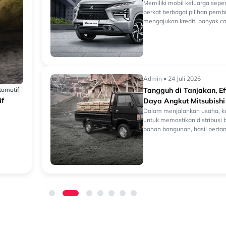
Memiliki mobil keluarga sepe
berkat berbagai pilihan pem
mengajukan kredit, banyak c
Admin • 24 Juli 2026
tomotif
Tangguh di Tanjakan, Ef
if
Daya Angkut Mitsubish
Dalam menjalankan usaha, k
untuk memastikan distribusi ba
bahan bangunan, hasil pertania