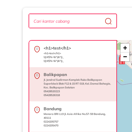
+
<h1>test</h1>
<h1>test</h1>
−
!@#$%^&*(&*()_
!@#$%^&*(&*()_
Balikpapan
Jl. Jendral Sudirman Komplek Ruko Balikpapan
Superblock Blok F12 & 15 RT 019, Kel. Damai Bahagia,
Kec. Balikpapan Selatan
05428520223
05428526318
Bandung
Menara BRI Lt.9 Jl. Asia Afrika No.57-59 Bandung,
40111
0224205757
0224205470