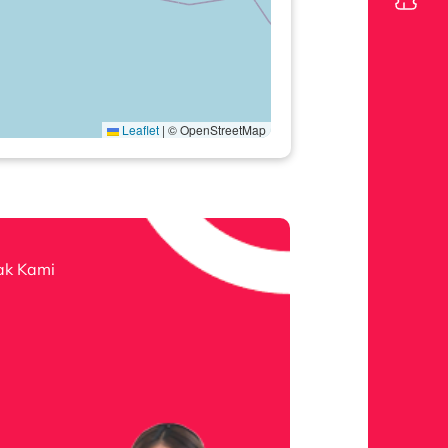
Leaflet
|
© OpenStreetMap
ak Kami