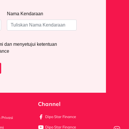
Nama Kendaraan
 dan menyetujui ketentuan
nance
Channel
Dipo Star Finance
 Privasi
Dipo Star Finance
mi