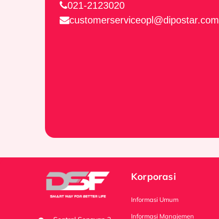
Pesan Sekarang
021-2123020
customerserviceopl@dipostar.com
Korporasi
Informasi Umum
Informasi Manajemen