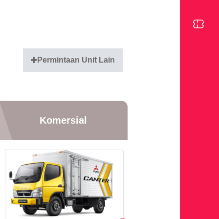
Permintaan Unit Lain
Komersial