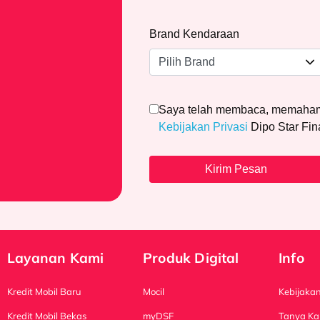
Brand Kendaraan
Saya telah membaca, memahami
Kebijakan Privasi
Dipo Star Fi
Kirim Pesan
Layanan Kami
Produk Digital
Info
Kredit Mobil Baru
Mocil
Kebijakan
Kredit Mobil Bekas
myDSF
Tanya Ka