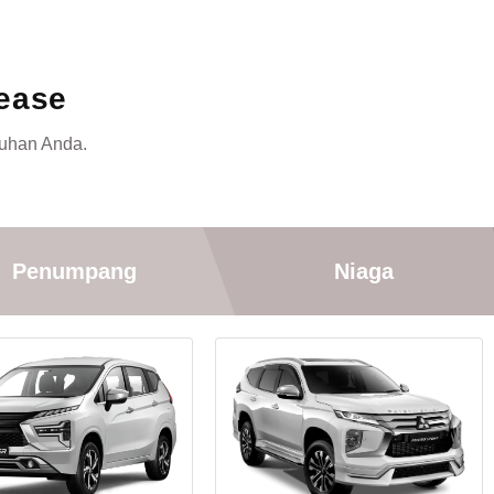
ease
tuhan Anda.
Penumpang
Niaga