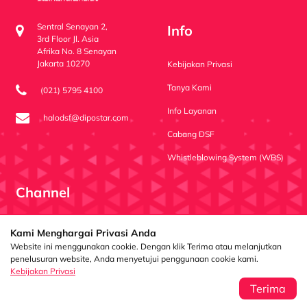
Sentral Senayan 2,
Info
3rd Floor Jl. Asia
Afrika No. 8 Senayan
Jakarta 10270
Kebijakan Privasi
Tanya Kami
(021) 5795 4100
Info Layanan
halodsf@dipostar.com
Cabang DSF
Whistleblowing System (WBS)
Channel
Dipo Star Finance
dipostarfinance
Dipo Star Finance
Kami Menghargai Privasi Anda
Website ini menggunakan cookie. Dengan klik Terima atau melanjutkan
penelusuran website, Anda menyetujui penggunaan cookie kami.
Kebijakan Privasi
PT Dipo Star Finance berizin dan diawasi oleh
Otoritas Jasa Keuangan (OJK)
Terima
Copyright ©2024 PT. Dipo Star Finance. All Right Reserved