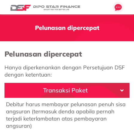
Pelunasan dipercepat
Pelunasan dipercepat
Hanya
diperkenankan
dengan P
ersetujuan
DSF
dengan
ketentuan
:
Transaksi Paket
Debitur harus membayar pelunasan penuh sisa
Transaksi Non Paket
angsuran (termasuk denda apabila pernah
terjadi keterlambatan atas pembayaran
angsuran)​