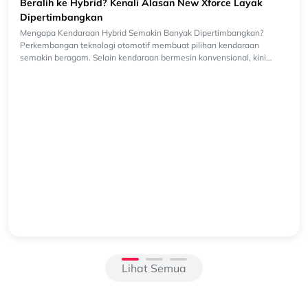
Beralih ke Hybrid? Kenali Alasan New Xforce Layak
Dipertimbangkan
Mengapa Kendaraan Hybrid Semakin Banyak Dipertimbangkan?
Perkembangan teknologi otomotif membuat pilihan kendaraan
semakin beragam. Selain kendaraan bermesin konvensional, kini
semakin banyak k...
Lihat Semua