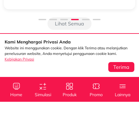
Lihat Semua
Kami Menghargai Privasi Anda
Website ini menggunakan cookie. Dengan klik Terima atau melanjutkan
penelusuran website, Anda menyetujui penggunaan cookie kami.
Kebijakan Privasi
Terima
Sentral Senayan 2,
Info
3rd Floor Jl. Asia
Afrika No. 8 Senayan
Home
Simulasi
Produk
Promo
Lainnya
Jakarta 10270
Kebijakan Privasi
Tanya Kami
(021) 5795 4100
Kredit
Kredit
Info Layanan
Mobil Baru
Mobil Bekas
halodsf@dipostar.com
Cabang DSF