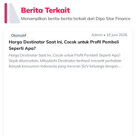
Berita Terkait
Menampilkan berita-berita terkait dari Dipo Star Finance
Admin • 18 Juni 2026
Otomotif
Harga Destinator Saat Ini, Cocok untuk Profil Pembeli
Seperti Apa?
Harga Destinator Saat Ini, Cocok untuk Profil Pembeli Seperti Apa?
Sejak diluncurkan, Mitsubishi Destinator berhasil menarik perhatian
banyak konsumen Indonesia yang mencari SUV keluarga dengan...