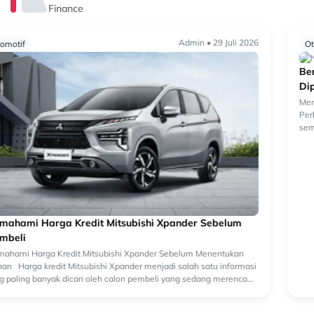
Finance
Admin • 29 Juli 2026
Otomotif
Beralih ke Hybrid? Kenali Alasan New Xforce Layak
Dipertimbangkan
Mengapa Kendaraan Hybrid Semakin Banyak Dipertimbangkan?
Perkembangan teknologi otomotif membuat pilihan kendaraan
semakin beragam. Selain kendaraan bermesin konvensional, kini
semakin banyak k...