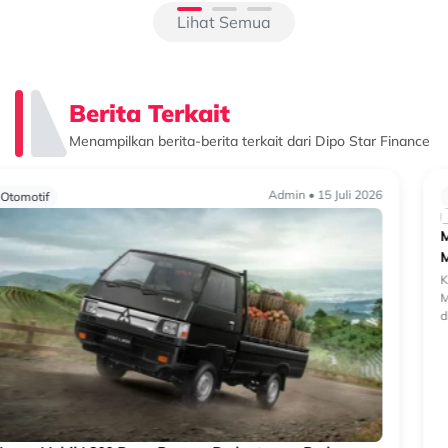
Lihat Semua
Berita Terkait
Menampilkan berita-berita terkait dari Dipo Star Finance
Admin • 07 Juli 2026
Otomotif
Mitsubishi Triton: Peran Sistem 4WD dalam Menaklukkan
Medan Lumpur dan Off-Road Ekstrem
Ketika berbicara soal kendaraan double cabin untuk medan berat,
Mitsubishi Triton sering muncul sebagai salah satu yang paling
dipercaya. Bukan hanya karena ketangguhan mesinnya, tetapi karena
siste...