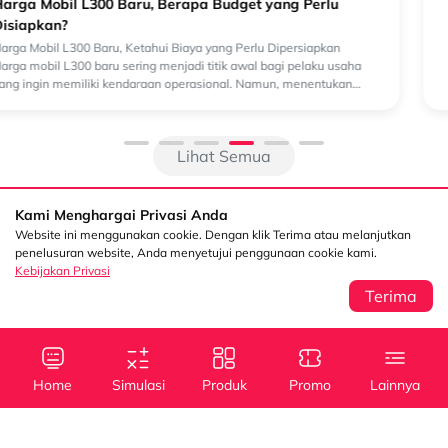
Lihat Semua
Kami Menghargai Privasi Anda
Website ini menggunakan cookie. Dengan klik Terima atau melanjutkan
penelusuran website, Anda menyetujui penggunaan cookie kami.
Kebijakan Privasi
Terima
Sentral Senayan 2,
Info
3rd Floor Jl. Asia
Afrika No. 8 Senayan
Home
Simulasi
Produk
Promo
Lainnya
Jakarta 10270
Kebijakan Privasi
Tanya Kami
(021) 5795 4100