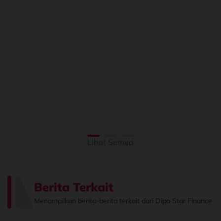
Beralih ke Hybrid? Kenali Alasan New Xforce Layak
Dipertimbangkan
Mengapa Kendaraan Hybrid Semakin Banyak Dipertimbangkan?
Perkembangan teknologi otomotif membuat pilihan kendaraan
semakin beragam. Selain kendaraan bermesin konvensional, kini
semakin banyak k...
Lihat Semua
Berita Terkait
Menampilkan berita-berita terkait dari Dipo Star Finance