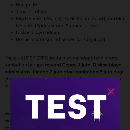
Bunga 0%
Tenor 1 tahun
Min DP 65% (XForce), 70% (Pajero Sport) dan Min
DP 55% (Xpander dan Xpander Cross)
Diskon biaya admin
Bonus asuransi 1 tahun senilai 7,5 juta(2)
Khusus di DSF EXPO Anda bisa mendapatkan promo
tambahan berupa
reward Gopay 1 juta, Diskon biaya
administrasi hingga 2 juta atau tambahan 8 juta
bagi
yang ingin tuker tambah unit lama ke unit baru semua
×
model penumpang Mitsubishi.
Wujudkan mobil Impian Anda bersama Dipo Star
Finance.
With Dipo Star Finance, We Make It Happen!