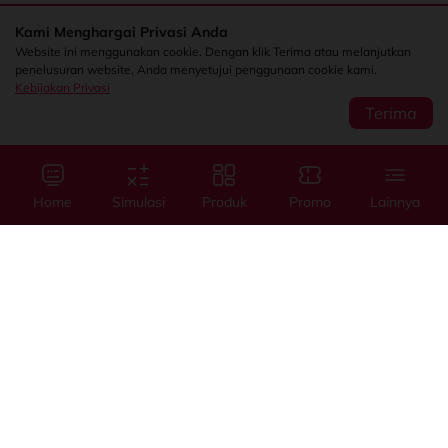
Kami Menghargai Privasi Anda
Website ini menggunakan cookie. Dengan klik Terima atau melanjutkan
penelusuran website, Anda menyetujui penggunaan cookie kami.
Kebijakan Privasi
Terima
Sentral Senayan 2,
Info
3rd Floor Jl. Asia
Afrika No. 8 Senayan
Home
Simulasi
Produk
Promo
Lainnya
Jakarta 10270
Kebijakan Privasi
Tanya Kami
(021) 5795 4100
Kredit
Kredit
Info Layanan
Mobil Baru
Mobil Bekas
halodsf@dipostar.com
Cabang DSF
Pembiayaan dengan
Whistleblowing System (WBS)
Operating Lease
Jaminan BPKB
Channel
myDSF