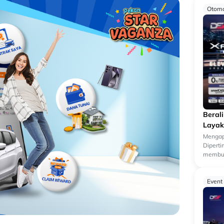
Otomo
Beral
Layak
Mengap
Dipert
membua
kendara
k...
Event