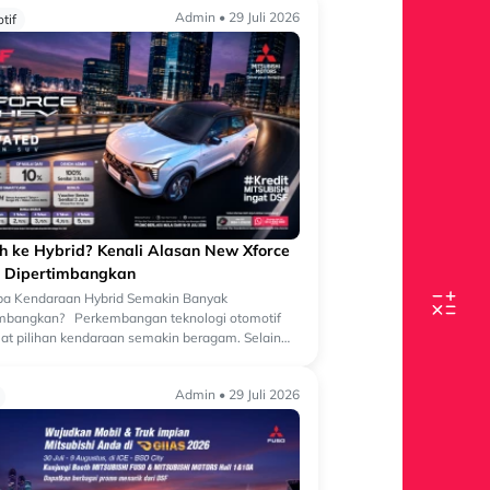
Admin • 29 Juli 2026
tif
ih ke Hybrid? Kenali Alasan New Xforce
 Dipertimbangkan
a Kendaraan Hybrid Semakin Banyak
imbangkan? Perkembangan teknologi otomotif
t pilihan kendaraan semakin beragam. Selain
an bermesin konvensional, kini semakin banyak
Admin • 29 Juli 2026