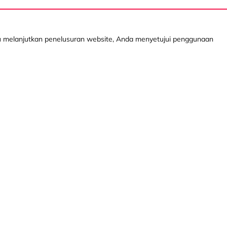
au melanjutkan penelusuran website, Anda menyetujui penggunaan
Layanan Kami
Produk Digital
Info
Kredit Mobil Baru
Mocil
Kebijakan
Kredit Mobil Bekas
myDSF
Tanya Ka
Operating Lease
Info Lay
Pembiayaan dengan
Cabang 
Jaminan BPKB
Whistleb
(WBS)
 Finance berizin dan diawasi oleh Otoritas Jasa Keuangan (OJK)