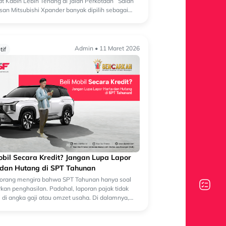
 Kabin Lebih Tenang di Jalan Perkotaan Salah
asan Mitsubishi Xpander banyak dipilih sebagai
eluarga adalah rasa nyaman di da...
Admin • 11 Maret 2026
if
obil Secara Kredit? Jangan Lupa Lapor
 dan Hutang di SPT Tahunan
orang mengira bahwa SPT Tahunan hanya soal
kan penghasilan. Padahal, laporan pajak tidak
i di angka gaji atau omzet usaha. Di dalamnya,
an penting lain yang sering terlewa...