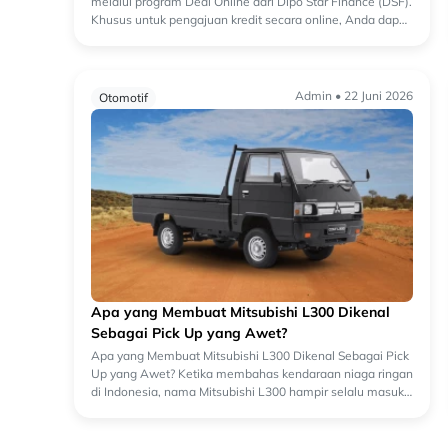
melalui program Deal Online dari Dipo Star Finance (DSF).
Khusus untuk pengajuan kredit secara online, Anda dapat
menikmati bunga cicilan yang lebi...
Admin • 22 Juni 2026
Otomotif
Apa yang Membuat Mitsubishi L300 Dikenal
Sebagai Pick Up yang Awet?
Apa yang Membuat Mitsubishi L300 Dikenal Sebagai Pick
Up yang Awet? Ketika membahas kendaraan niaga ringan
di Indonesia, nama Mitsubishi L300 hampir selalu masuk
dalam daftar teratas. Mobil ini telah...