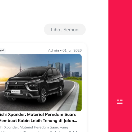
Lihat Semua
Admin • 01 Juli 2026
if
ishi Xpander: Material Peredam Suara
embuat Kabin Lebih Tenang di Jalan
taan
shi Xpander: Material Peredam Suara yang