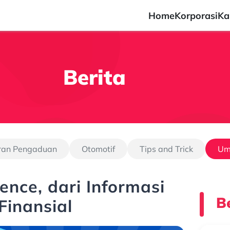
Home
Korporasi
Ka
Berita
ran Pengaduan
Otomotif
Tips and Trick
U
ience, dari Informasi
Be
Finansial