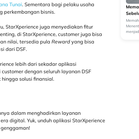
ana Tunai
. Sementara bagi pelaku usaha
Memah
g perkembangan bisnis.
Sebel
Memaha
Menentu
u, StarXperience juga menyediakan fitur
menjadi
penting, di StarXperience, customer juga bisa
oleh ca
n nilai, tersedia pula
Reward
yang bisa
si dari DSF.
ience lebih dari sekadar aplikasi
i customer dengan seluruh layanan DSF
 hingga solusi finansial.
ennya dalam menghadirkan layanan
 digital. Yuk, unduh aplikasi StarXperience
t genggaman!