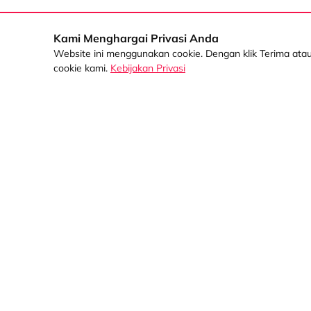
Kami Menghargai Privasi Anda
Website ini menggunakan cookie. Dengan klik Terima at
Korporasi
cookie kami.
Kebijakan Privasi
Informasi Umum
Informasi Manajemen
Sentral Senayan 2,
3rd Floor Jl. Asia
Informasi Keberlanjutan
Afrika No. 8
Informasi Mitra
Senayan Jakarta
10270
Informasi Karir
(021) 5795 4100
Informasi Tata Kelola
halodsf@dipostar.com
PT Dipo Star