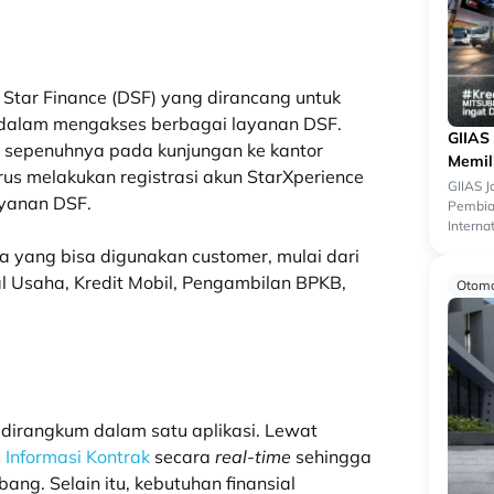
 Star Finance (DSF) yang dirancang untuk
 dalam mengakses berbagai layanan DSF.
GIIAS
ng sepenuhnya pada kunjungan ke kantor
Memil
us melakukan registrasi akun StarXperience
GIIAS 
ayanan DSF.
Pembiay
Interna
menjadi
ama yang bisa digunakan customer, mulai dari
l Usaha, Kredit Mobil, Pengambilan BPKB,
Otomo
 dirangkum dalam satu aplikasi. Lewat
s
Informasi Kontrak
secara
real-time
sehingga
ang. Selain itu, kebutuhan finansial