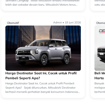
Semakin Lengkap Mobil Mitsubishi terbaru menawarkan
Membuat
lebih dari sekadar desain baru. Mitsubishi Motors terus
satu al
mengembangkan setiap produknya den...
mobil k
Admin • 18 Juni 2026
Otomotif
Otomot
Harga Destinator Saat Ini, Cocok untuk Profil
Beli M
Pembeli Seperti Apa?
Harta
Harga Destinator Saat Ini, Cocok untuk Profil Pembeli
Banyak 
Seperti Apa? Sejak diluncurkan, Mitsubishi Destinator
melapor
berhasil menarik perhatian banyak konsumen Indonesia
berhent
yang mencari SUV keluarga dengan...
ada bagi