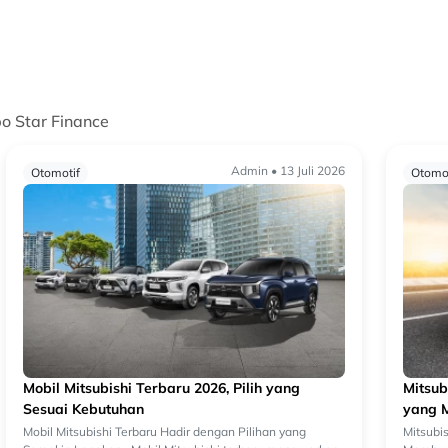
po Star Finance
Admin • 13 Juli 2026
Otomotif
Otomot
Mobil Mitsubishi Terbaru 2026, Pilih yang
Mitsub
Sesuai Kebutuhan
yang M
Perko
Mobil Mitsubishi Terbaru Hadir dengan Pilihan yang
Mitsubi