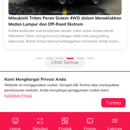
Mitsubishi Triton: Peran Sistem 4WD dalam Menaklukkan
Medan Lumpur dan Off-Road Ekstrem
Ketika berbicara soal kendaraan double cabin untuk medan berat,
Mitsubishi Triton sering muncul sebagai salah satu yang paling
dipercaya. Bukan hanya karena ketangguhan mesinnya, tetapi karena
siste...
Lihat Semua
Kami Menghargai Privasi Anda
Website ini menggunakan cookie. Dengan klik Terima atau melanjutkan
penelusuran website, Anda menyetujui penggunaan cookie kami.
Kebijakan Privasi
Terima
Sentral Senayan 2,
Info
3rd Floor Jl. Asia
Afrika No. 8 Senayan
Home
Simulasi
Produk
Promo
Lainnya