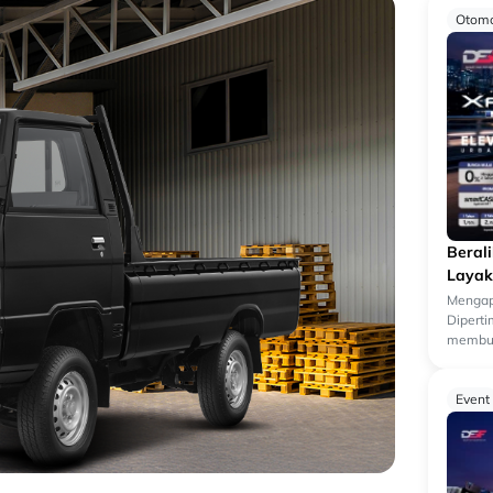
Otomo
Beral
Layak
Mengap
Dipert
membua
kendara
k...
Event