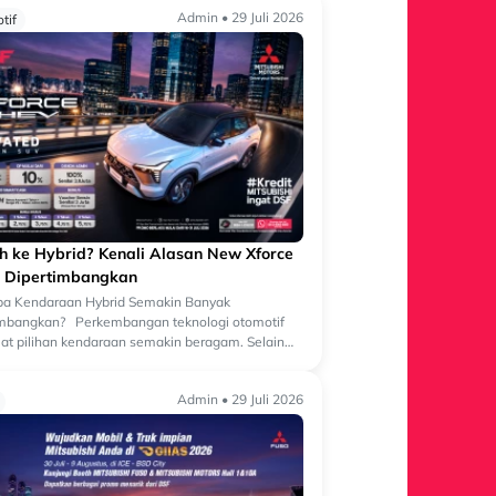
Admin • 29 Juli 2026
tif
ih ke Hybrid? Kenali Alasan New Xforce
 Dipertimbangkan
a Kendaraan Hybrid Semakin Banyak
imbangkan? Perkembangan teknologi otomotif
t pilihan kendaraan semakin beragam. Selain
an bermesin konvensional, kini semakin banyak
Admin • 29 Juli 2026