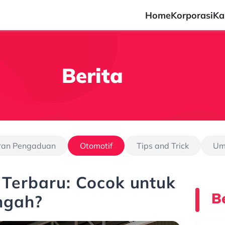
Home
Korporasi
Ka
Berita
ran Pengaduan
Otomotif
Tips and Trick
U
 Terbaru: Cocok untuk
Be
ngah?