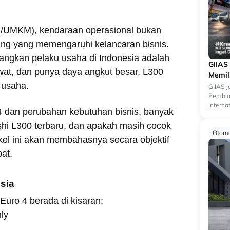
/UMKM), kendaraan operasional bukan
ting yang memengaruhi kelancaran bisnis.
bangkan pelaku usaha di Indonesia adalah
GIIAS
wat, dan punya daya angkut besar, L300
Memil
 usaha.
GIIAS 
Pembiay
Interna
4 dan perubahan kebutuhan bisnis, banyak
menjadi
shi L300 terbaru, dan apakah masih cocok
Otomo
ikel ini akan membahasnya secara objektif
at.
sia
Euro 4 berada di kisaran:
ly