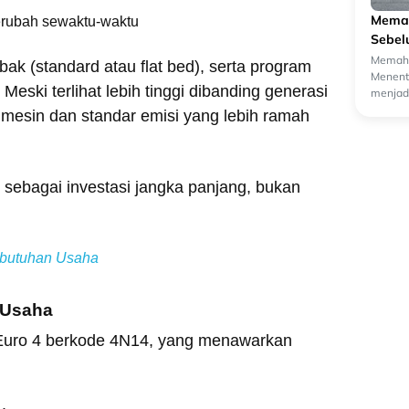
Memah
erubah sewaktu-waktu
Sebel
Memaha
bak (standard atau flat bed), serta program
Menentu
ski terlihat lebih tinggi dibanding generasi
menjadi
oleh ca
 mesin dan standar emisi yang lebih ramah
t sebagai investasi jangka panjang, bukan
ebutuhan Usaha
 Usaha
l Euro 4 berkode 4N14, yang menawarkan