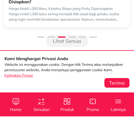
Disiapkan?
Harga Mobil L300 Baru, Ketahui Biaya yang Perlu Dipersiapkan
Harga mobil L300 baru sering menjadi titik awal bagi pelaku usaha
yang ingin memiliki kendaraan operasional. Namun, menentukan
angga...
Lihat Semua
Kami Menghargai Privasi Anda
Website ini menggunakan cookie. Dengan klik Terima atau melanjutkan
penelusuran website, Anda menyetujui penggunaan cookie kami.
Kebijakan Privasi
Terima
Sentral Senayan 2,
Info
3rd Floor Jl. Asia
Afrika No. 8 Senayan
Home
Simulasi
Produk
Promo
Lainnya
Jakarta 10270
Kebijakan Privasi
Tanya Kami
(021) 5795 4100
Kredit
Kredit