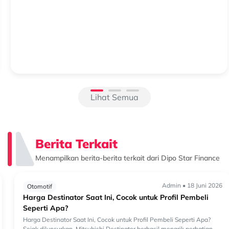
Beralih ke Hybrid? Kenali Alasan New Xforce Layak
Dipertimbangkan
Mengapa Kendaraan Hybrid Semakin Banyak Dipertimbangkan?
Perkembangan teknologi otomotif membuat pilihan kendaraan
semakin beragam. Selain kendaraan bermesin konvensional, kini
semakin banyak k...
Lihat Semua
Berita Terkait
Menampilkan berita-berita terkait dari Dipo Star Finance
Admin • 18 Juni 2026
Otomotif