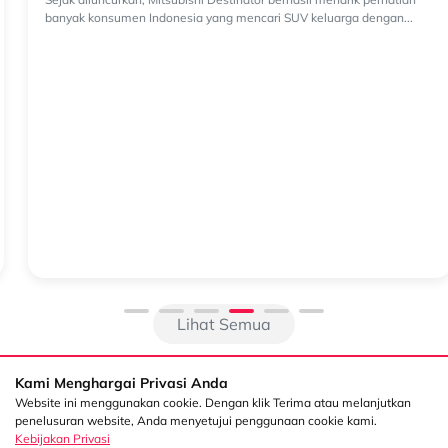
Harga Destinator Saat Ini, Cocok untuk Profil Pembeli
Seperti Apa?
Harga Destinator Saat Ini, Cocok untuk Profil Pembeli Seperti Apa?
Sejak diluncurkan, Mitsubishi Destinator berhasil menarik perhatian
banyak konsumen Indonesia yang mencari SUV keluarga dengan...
Lihat Semua
Kami Menghargai Privasi Anda
Website ini menggunakan cookie. Dengan klik Terima atau melanjutkan
penelusuran website, Anda menyetujui penggunaan cookie kami.
Kebijakan Privasi