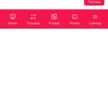
Terima
Sentral Senayan 2,
Info
3rd Floor Jl. Asia
Afrika No. 8 Senayan
Home
Simulasi
Produk
Promo
Lainnya
Jakarta 10270
Kebijakan Privasi
Tanya Kami
(021) 5795 4100
Kredit
Kredit
Info Layanan
Mobil Baru
Mobil Bekas
halodsf@dipostar.com
Cabang DSF
Pembiayaan dengan
Whistleblowing System (WBS)
Operating Lease
Jaminan BPKB
Channel
myDSF
Dipo Star Finance
dipostarfinance
Dipo Star Finance
PT Dipo Star Finance berizin dan diawasi oleh
Otoritas Jasa Keuangan (OJK)
Copyright ©2024 PT. Dipo Star Finance. All Right Reserved