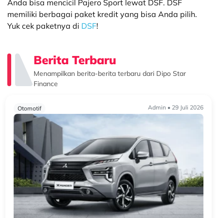
Anda bisa mencicil Pajero Sport lewat DSF. DSF
memiliki berbagai paket kredit yang bisa Anda pilih.
Yuk cek paketnya di
DSF
!
Berita Terbaru
Menampilkan berita-berita terbaru dari Dipo Star
Finance
Admin • 29 Juli 2026
Otomotif
Beralih ke Hybrid? Kenali Alasan New Xforce Layak
Dipertimbangkan
Mengapa Kendaraan Hybrid Semakin Banyak Dipertimbangkan?
Perkembangan teknologi otomotif membuat pilihan kendaraan
semakin beragam. Selain kendaraan bermesin konvensional, kini
semakin banyak k...