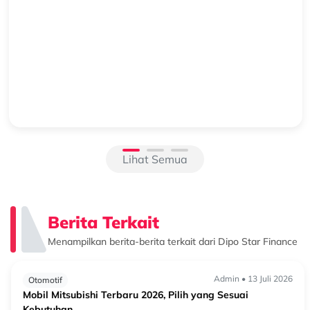
Beralih ke Hybrid? Kenali Alasan New Xforce Layak
Dipertimbangkan
Mengapa Kendaraan Hybrid Semakin Banyak Dipertimbangkan?
Perkembangan teknologi otomotif membuat pilihan kendaraan
semakin beragam. Selain kendaraan bermesin konvensional, kini
semakin banyak k...
Lihat Semua
Berita Terkait
Menampilkan berita-berita terkait dari Dipo Star Finance
Admin • 13 Juli 2026
Otomotif