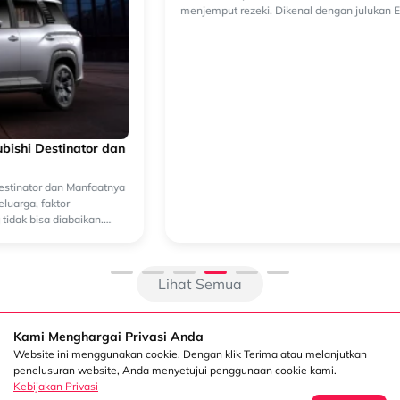
Tips Merawat Mesin Diesel Mitsubishi L300 Euro 4 Agar
Tetap Awet dan Bertenaga
Bagi para pelaku usaha di Indonesia, Mitsubishi L300 bukan sekadar
kendaraan operasional, melainkan "mitra kerja" utama dalam
menjemput rezeki. Dikenal dengan julukan Elsapan, pick up legendaris
ini t...
Lihat Semua
Kami Menghargai Privasi Anda
Website ini menggunakan cookie. Dengan klik Terima atau melanjutkan
penelusuran website, Anda menyetujui penggunaan cookie kami.
Kebijakan Privasi