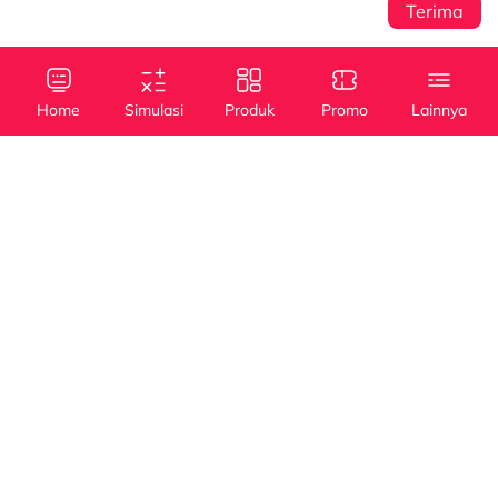
Terima
Sentral Senayan 2,
Info
3rd Floor Jl. Asia
Afrika No. 8 Senayan
Home
Simulasi
Produk
Promo
Lainnya
Jakarta 10270
Kebijakan Privasi
Tanya Kami
(021) 5795 4100
Kredit
Kredit
Info Layanan
Mobil Baru
Mobil Bekas
halodsf@dipostar.com
Cabang DSF
Pembiayaan dengan
Whistleblowing System (WBS)
Operating Lease
Jaminan BPKB
Channel
myDSF
Dipo Star Finance
dipostarfinance
Dipo Star Finance
PT Dipo Star Finance berizin dan diawasi oleh
Otoritas Jasa Keuangan (OJK)
Copyright ©2024 PT. Dipo Star Finance. All Right Reserved