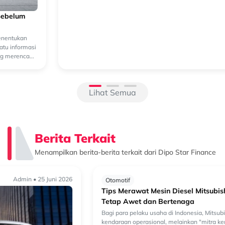
Beralih ke Hybrid? Kenali Alasan New Xforce Layak
Dipertimbangkan
Mengapa Kendaraan Hybrid Semakin Banyak Dipertimbangkan?
Perkembangan teknologi otomotif membuat pilihan kendaraan
semakin beragam. Selain kendaraan bermesin konvensional, kini
semakin banyak k...
Lihat Semua
Berita Terkait
Menampilkan berita-berita terkait dari Dipo Star Finance
Admin • 10 Juni 2026
Otomotif