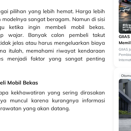
ai pilihan yang lebih hemat. Harga lebih
an modelnya sangat beragam. Namun di sisi
u ketika ingin membeli mobil bekas.
up wajar. Banyak calon pembeli takut
GIIAS
dak jelas atau harus mengeluarkan biaya
Memil
GIIAS 
rena itulah, memahami riwayat kendaraan
Pembiay
es menjadi faktor yang sangat penting
Interna
menjadi
Otomo
li Mobil Bekas
apa kekhawatiran yang sering dirasakan
anya muncul karena kurangnya informasi
erawatan yang akan datang.