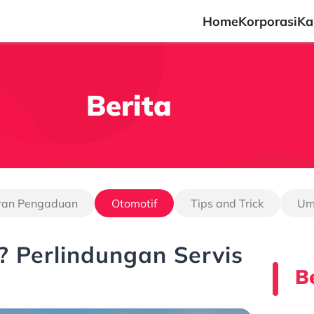
Home
Korporasi
Ka
Berita
ran Pengaduan
Otomotif
Tips and Trick
U
? Perlindungan Servis
Be