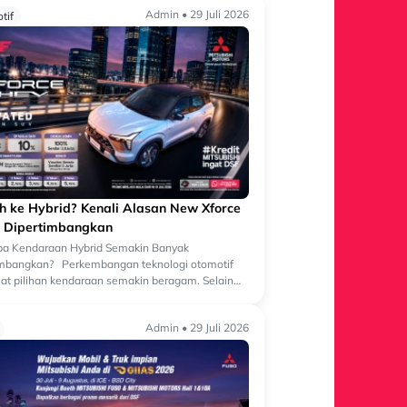
Admin • 29 Juli 2026
tif
ih ke Hybrid? Kenali Alasan New Xforce
 Dipertimbangkan
a Kendaraan Hybrid Semakin Banyak
imbangkan? Perkembangan teknologi otomotif
t pilihan kendaraan semakin beragam. Selain
an bermesin konvensional, kini semakin banyak
Admin • 29 Juli 2026