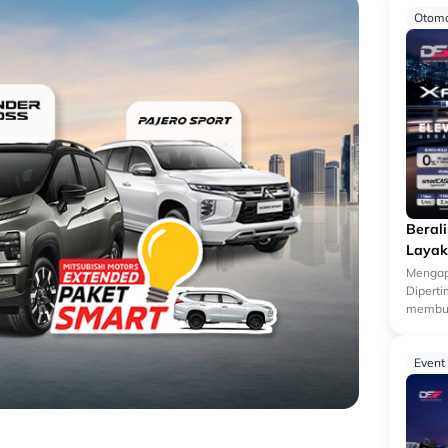
Otomo
Beral
Layak
Mengap
Dipert
membua
kendara
k...
Event