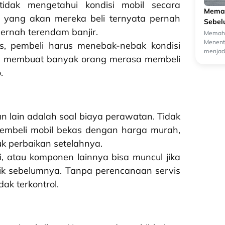
tidak mengetahui kondisi mobil secara
Memah
 yang akan mereka beli ternyata pernah
Sebel
ernah terendam banjir.
Memaha
Menentu
s, pembeli harus menebak-nebak kondisi
menjadi
ang membuat banyak orang merasa membeli
oleh ca
.
an lain adalah soal biaya perawatan. Tidak
membeli mobil bekas dengan harga murah,
uk perbaikan setelahnya.
i, atau komponen lainnya bisa muncul jika
lik sebelumnya. Tanpa perencanaan servis
ak terkontrol.