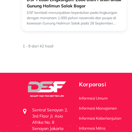
Gunung Halimun Salak Bogor
DSF kembali menunjukkan kepedulian pada lingkungan
dengan menanam 1.000 pohon rasamala dan puspa di
kawasan Gunung Halimun Salak pada 28 September
2024. Ini merupakan aksi ketiga kami dalam upaya pele...
1
-
9
dari
42
hasil
Korporasi
Informasi Umum
Informasi Manajemen
Sentral Senayan 2,
3rd Floor Jl. Asia
Informasi Keberlanjutan
Afrika No. 8
Informasi Mitra
Senayan Jakarta