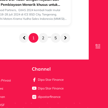
 Pembiayaan Menarik khusus untuk
ishi!
ood Partners, GIIAS 2024 kembali hadir mulai
18-28 Juli 2024 di ICE BSD City, Tangerang.
shi Motors Krama Yudha Sales Indonesia (MMKSI)
ma Yudha Tiga Berlian Motors (KT...
...
1
2
5
Channel
Dipo Star Finance
 Privasi
Dipo Star Finance
mi
anan
dipostarfinance
DSF