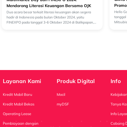
Promo
Mendorong Literasi Keuangan Bersama OJK
Mitsub
Hello G
Dua acara besar terkait literasi keuangan akan segera
tanggal 
hadir di Indonesia pada bulan Oktober 2024, yaitu
Mitsubi
FINEXPO pada tanggal 3-6 Oktober 2024 di Balikpapan,
dan Kra
dan Multifinance Day yang akan diselenggara...
Layanan Kami
Produk Digital
Info
Kredit Mobil Baru
Mocil
Kebijakan
Kredit Mobil Bekas
myDSF
Tanya Ka
Operating Lease
Info Lay
Pembiayaan dengan
Cabang 