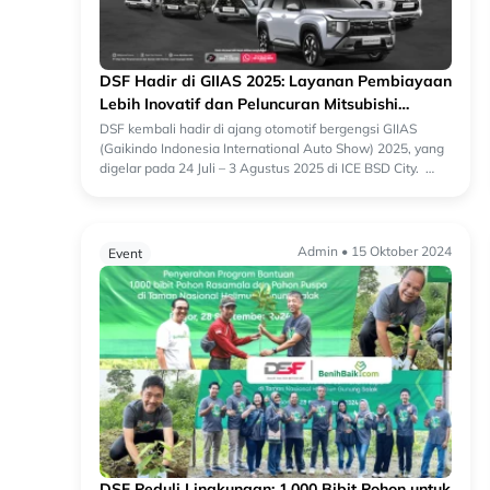
DSF Hadir di GIIAS 2025: Layanan Pembiayaan
Lebih Inovatif dan Peluncuran Mitsubishi
Destinator Terbaru
DSF kembali hadir di ajang otomotif bergengsi GIIAS
(Gaikindo Indonesia International Auto Show) 2025, yang
digelar pada 24 Juli – 3 Agustus 2025 di ICE BSD City.
Kehadiran DSF tahun ini semaki...
Admin • 15 Oktober 2024
Event
DSF Peduli Lingkungan: 1.000 Bibit Pohon untuk