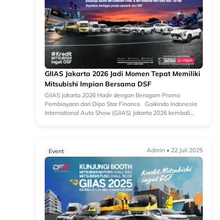
GIIAS Jakarta 2026 Jadi Momen Tepat Memiliki
Mitsubishi Impian Bersama DSF
GIIAS Jakarta 2026 Hadir dengan Beragam Promo
Pembiayaan dari Dipo Star Finance Gaikindo Indonesia
International Auto Show (GIIAS) Jakarta 2026 kembali
menjadi salah satu ajang otomotif terbesa...
Admin • 22 Juli 2025
Event