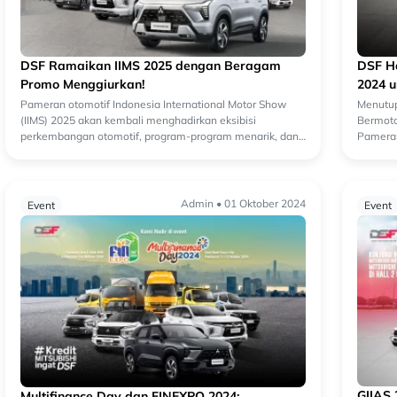
DSF Ramaikan IIMS 2025 dengan Beragam
DSF Ha
Promo Menggiurkan!
2024 u
Pameran otomotif Indonesia International Motor Show
Menutup
(IIMS) 2025 akan kembali menghadirkan eksibisi
Bermoto
perkembangan otomotif, program-program menarik, dan
Pameran
atraktif, serta pertunjukan musik dalam konsep 'Y...
2024. S
Admin • 01 Oktober 2024
Event
Event
GIIAS 
Multifinance Day dan FINEXPO 2024: