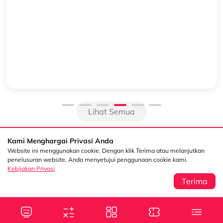
Cari Compact SUV di 2026? Intip 4 Keunggulan Mitsubishi
Xforce
Segmen compact SUV masih menjadi salah satu pilihan favorit di
Indonesia karena menawarkan kombinasi desain modern, ground
clearance tinggi, serta kenyamanan untuk penggunaan harian. Di
antara berbaga...
Lihat Semua
Kami Menghargai Privasi Anda
Website ini menggunakan cookie. Dengan klik Terima atau melanjutkan
penelusuran website, Anda menyetujui penggunaan cookie kami.
Kebijakan Privasi
Terima
Sentral Senayan 2,
Info
3rd Floor Jl. Asia