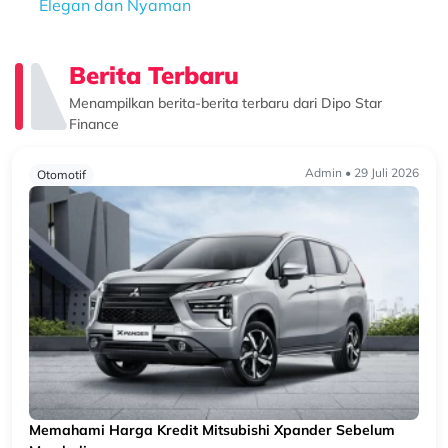
Elegan dan Nyaman
Berita Terbaru
Menampilkan berita-berita terbaru dari Dipo Star
Finance
Admin • 29 Juli 2026
Otomotif
B
M
P
s
s
Memahami Harga Kredit Mitsubishi Xpander Sebelum