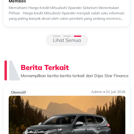
Membeli
emahami Harga Kredit Mitsubishi Xpander Sebelum Menentukan
ilihan Harga kredit Mitsubishi Xpander menjadi salah satu informasi
ang paling banyak dicari oleh calon pembeli yang sedang merenca...
Lihat Semua
Berita Terkait
Menampilkan berita-berita terkait dari Dipo Star Finance
Admin • 01 Juli 2026
Otomotif