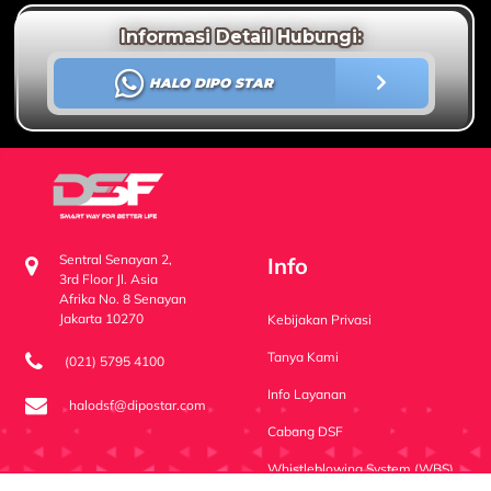
Informasi Detail Hubungi:
HALO DIPO STAR
Sentral Senayan 2,
Info
3rd Floor Jl. Asia
Afrika No. 8 Senayan
Jakarta 10270
Kebijakan Privasi
Tanya Kami
(021) 5795 4100
Info Layanan
halodsf@dipostar.com
Cabang DSF
Whistleblowing System (WBS)