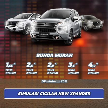
BUNGA MURAH
1
2
2
3
4
%
%
%
%
%
,65
,6
,9
,6
,9
TENOR
TENOR
TENOR
TENOR
TENOR
1 TAHUN
2 TAHUN
3 TAHUN
4 TAHUN
5 TAHUN
DP minimum 20%
SIMULASI CICILAN NEW XPANDER