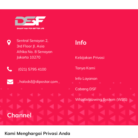
Sentral Senayan 2,
Info
3rd Floor Jl. Asia
Afrika No. 8 Senayan
Jakarta 10270
Kebijakan Privasi
Tanya Kami
(021) 5795 4100
Info Layanan
halodsf@dipostar.com
Cabang DSF
Whistleblowing System (WBS)
Channel
Dipo Star Finance
dipostarfinance
Dipo Star Finance
Kami Menghargai Privasi Anda