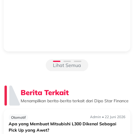
Beralih ke Hybrid? Kenali Alasan New Xforce Layak
Dipertimbangkan
Mengapa Kendaraan Hybrid Semakin Banyak Dipertimbangkan?
Perkembangan teknologi otomotif membuat pilihan kendaraan
semakin beragam. Selain kendaraan bermesin konvensional, kini
semakin banyak k...
Lihat Semua
Berita Terkait
Menampilkan berita-berita terkait dari Dipo Star Finance
Admin • 22 Juni 2026
Otomotif