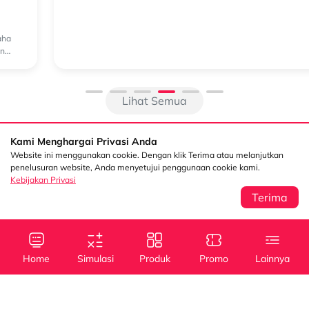
Kenyamanan dan Stabilitas di Berbagai Medan
Peran Suspensi Mitsubishi Pajero Sport dalam Menjaga Kenyamanan
dan Stabilitas di Berbagai Medan Mitsubishi Pajero Sport dikenal
sebagai SUV yang mampu digunakan di banyak kondisi jalan, mulai ...
Lihat Semua
Kami Menghargai Privasi Anda
Website ini menggunakan cookie. Dengan klik Terima atau melanjutkan
penelusuran website, Anda menyetujui penggunaan cookie kami.
Kebijakan Privasi
Terima
Sentral Senayan 2,
Info
3rd Floor Jl. Asia
Afrika No. 8 Senayan
Home
Simulasi
Produk
Promo
Lainnya
Jakarta 10270
Kebijakan Privasi
Tanya Kami
(021) 5795 4100