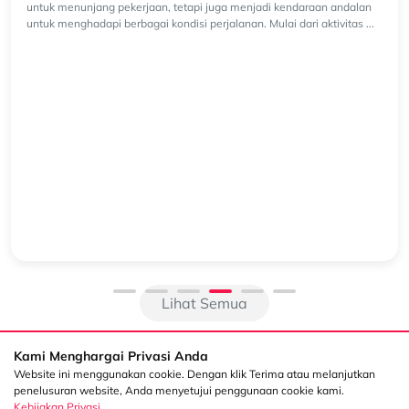
Fitur Keselamatan Mitsubishi Triton yang Membantu
Pengemudi Berkendara dengan Lebih Percaya Diri
Bagi sebagian orang, kendaraan double cabin bukan hanya digunakan
untuk menunjang pekerjaan, tetapi juga menjadi kendaraan andalan
untuk menghadapi berbagai kondisi perjalanan. Mulai dari aktivitas ...
Lihat Semua
Kami Menghargai Privasi Anda
Website ini menggunakan cookie. Dengan klik Terima atau melanjutkan
penelusuran website, Anda menyetujui penggunaan cookie kami.
Kebijakan Privasi