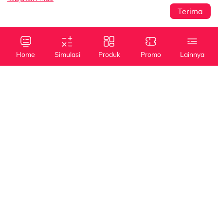
Terima
Sentral Senayan 2,
Info
3rd Floor Jl. Asia
Afrika No. 8 Senayan
Home
Simulasi
Produk
Promo
Lainnya
Jakarta 10270
Kebijakan Privasi
Tanya Kami
(021) 5795 4100
Kredit
Kredit
Info Layanan
Mobil Baru
Mobil Bekas
halodsf@dipostar.com
Cabang DSF
Pembiayaan dengan
Whistleblowing System (WBS)
Operating Lease
Jaminan BPKB
Channel
myDSF
Dipo Star Finance
dipostarfinance
Dipo Star Finance
PT Dipo Star Finance berizin dan diawasi oleh
Otoritas Jasa Keuangan (OJK)