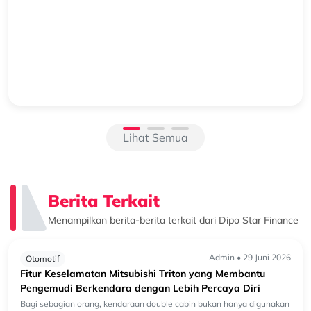
Beralih ke Hybrid? Kenali Alasan New Xforce Layak
Dipertimbangkan
Mengapa Kendaraan Hybrid Semakin Banyak Dipertimbangkan?
Perkembangan teknologi otomotif membuat pilihan kendaraan
semakin beragam. Selain kendaraan bermesin konvensional, kini
semakin banyak k...
Lihat Semua
Berita Terkait
Menampilkan berita-berita terkait dari Dipo Star Finance
Admin • 29 Juni 2026
Otomotif