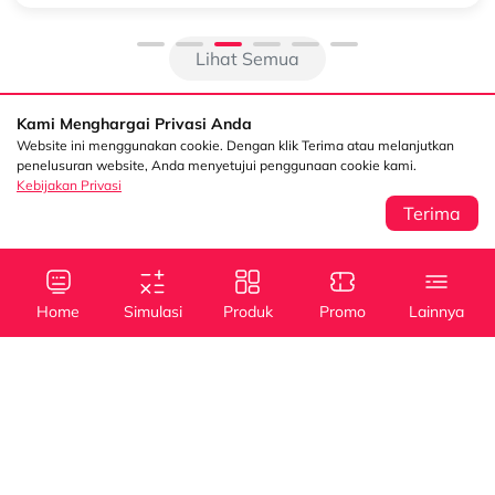
Lihat Semua
Kami Menghargai Privasi Anda
Website ini menggunakan cookie. Dengan klik Terima atau melanjutkan
penelusuran website, Anda menyetujui penggunaan cookie kami.
Kebijakan Privasi
Terima
Sentral Senayan 2,
Info
3rd Floor Jl. Asia
Afrika No. 8 Senayan
Home
Simulasi
Produk
Promo
Lainnya
Jakarta 10270
Kebijakan Privasi
Tanya Kami
(021) 5795 4100
Kredit
Kredit
Info Layanan
Mobil Baru
Mobil Bekas
halodsf@dipostar.com
Cabang DSF
Pembiayaan dengan
Whistleblowing System (WBS)