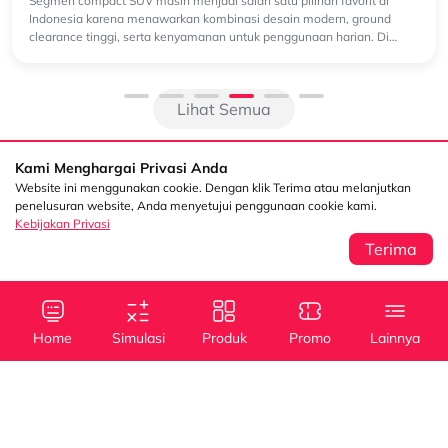
Segmen compact SUV masih menjadi salah satu pilihan favorit di
Indonesia karena menawarkan kombinasi desain modern, ground
clearance tinggi, serta kenyamanan untuk penggunaan harian. Di
antara berbaga...
Lihat Semua
Kami Menghargai Privasi Anda
Website ini menggunakan cookie. Dengan klik Terima atau melanjutkan
penelusuran website, Anda menyetujui penggunaan cookie kami.
Kebijakan Privasi
Terima
Sentral Senayan 2,
Info
3rd Floor Jl. Asia
Afrika No. 8 Senayan
Home
Simulasi
Produk
Promo
Lainnya
Jakarta 10270
Kebijakan Privasi
Tanya Kami
(021) 5795 4100
Kredit
Kredit
Info Layanan
Mobil Baru
Mobil Bekas
halodsf@dipostar.com