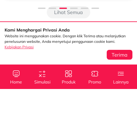
Lihat Semua
Kami Menghargai Privasi Anda
Website ini menggunakan cookie. Dengan klik Terima atau melanjutkan
penelusuran website, Anda menyetujui penggunaan cookie kami.
Kebijakan Privasi
Terima
Sentral Senayan 2,
Info
3rd Floor Jl. Asia
Afrika No. 8 Senayan
Home
Simulasi
Produk
Promo
Lainnya
Jakarta 10270
Kebijakan Privasi
Tanya Kami
(021) 5795 4100
Kredit
Kredit
Info Layanan
Mobil Baru
Mobil Bekas
halodsf@dipostar.com
Cabang DSF
Pembiayaan dengan
Whistleblowing System (WBS)
Operating Lease
Jaminan BPKB