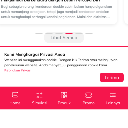
Lihat Semua
Kami Menghargai Privasi Anda
Website ini menggunakan cookie. Dengan klik Terima atau melanjutkan
penelusuran website, Anda menyetujui penggunaan cookie kami.
Kebijakan Privasi
Terima
Sentral Senayan 2,
Info
3rd Floor Jl. Asia
Afrika No. 8 Senayan
Home
Simulasi
Produk
Promo
Lainnya
Jakarta 10270
Kebijakan Privasi
Tanya Kami
(021) 5795 4100
Kredit
Kredit
Info Layanan