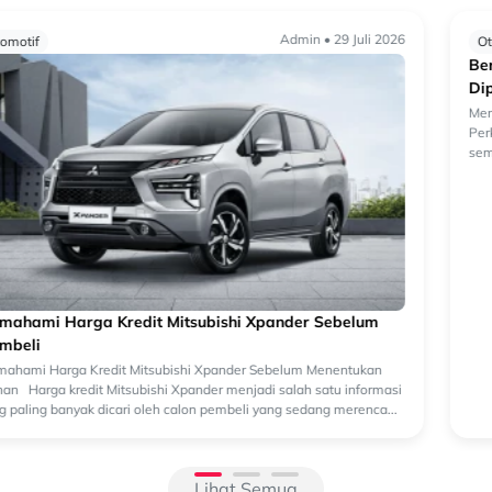
Admin • 29 Juli 2026
Otomotif
Beralih ke Hybrid? Kenali Alasan New Xforce Layak
Dipertimbangkan
Mengapa Kendaraan Hybrid Semakin Banyak Dipertimbangkan?
Perkembangan teknologi otomotif membuat pilihan kendaraan
semakin beragam. Selain kendaraan bermesin konvensional, kini
semakin banyak k...
Lihat Semua