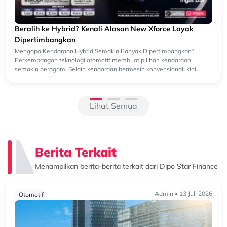
eralih ke Hybrid? Kenali Alasan New Xforce Layak
Dipertimbangkan
engapa Kendaraan Hybrid Semakin Banyak Dipertimbangkan?
erkembangan teknologi otomotif membuat pilihan kendaraan
emakin beragam. Selain kendaraan bermesin konvensional, kini
emakin banyak k...
Lihat Semua
Berita Terkait
Menampilkan berita-berita terkait dari Dipo Star Finance
Admin • 13 Juli 2026
Otomotif