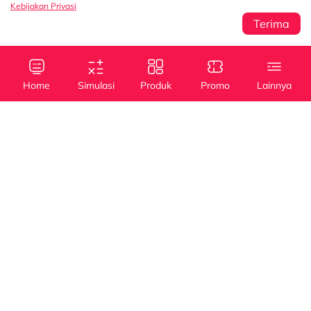
Kebijakan Privasi
Terima
Sentral Senayan 2,
Info
3rd Floor Jl. Asia
Afrika No. 8 Senayan
Home
Simulasi
Produk
Promo
Lainnya
Jakarta 10270
Kebijakan Privasi
Tanya Kami
(021) 5795 4100
Kredit
Kredit
Info Layanan
Mobil Baru
Mobil Bekas
halodsf@dipostar.com
Cabang DSF
Pembiayaan dengan
Whistleblowing System (WBS)
Operating Lease
Jaminan BPKB
Channel
myDSF
Dipo Star Finance
dipostarfinance
Dipo Star Finance
PT Dipo Star Finance berizin dan diawasi oleh