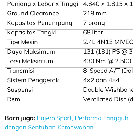
Panjang x Lebar x Tinggi
4.840 × 1.815 × 1
Ground Clearance
218 mm
Kapasitas Penumpang
7 orang
Kapasitas Tangki
68 liter
Tipe Mesin
2.4L 4N15 MIVEC T
Daya Maksimum
131 (181) PS @ 3.5
Torsi Maksimum
430 Nm @ 2.500 r
Transmisi
8-Speed A/T (Daka
Sistem Penggerak
4×2 dan 4×4
Suspensi
Double Wishbone (d
Rem
Ventilated Disc (d
Baca juga:
Pajero Sport, Performa Tangguh
dengan Sentuhan Kemewahan