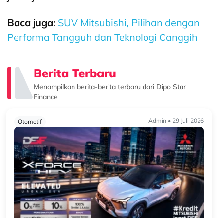
Baca juga:
SUV Mitsubishi, Pilihan dengan
Performa Tangguh dan Teknologi Canggih
Berita Terbaru
Menampilkan berita-berita terbaru dari Dipo Star
Finance
Admin • 29 Juli 2026
Otomotif
G
G
D
(
t